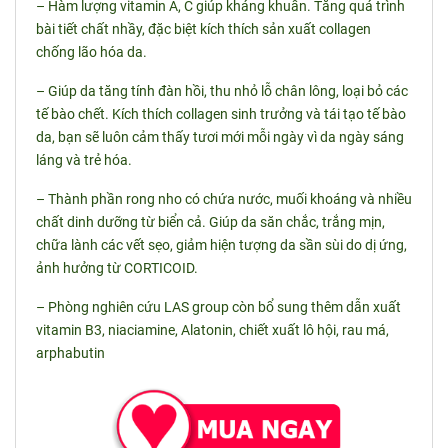
– Hàm lượng vitamin A, C giúp kháng khuẩn. Tăng quá trình
bài tiết chất nhầy, đặc biệt kích thích sản xuất collagen
chống lão hóa da.
– Giúp da tăng tính đàn hồi, thu nhỏ lỗ chân lông, loại bỏ các
tế bào chết. Kích thích collagen sinh trưởng và tái tạo tế bào
da, bạn sẽ luôn cảm thấy tươi mới mỗi ngày vì da ngày sáng
láng và trẻ hóa.
– Thành phần rong nho có chứa nước, muối khoáng và nhiều
chất dinh dưỡng từ biển cả. Giúp da săn chắc, trắng mịn,
chữa lành các vết sẹo, giảm hiện tượng da sần sùi do dị ứng,
ảnh hưởng từ CORTICOID.
– Phòng nghiên cứu LAS group còn bổ sung thêm dẫn xuất
vitamin B3, niaciamine, Alatonin, chiết xuất lô hội, rau má,
arphabutin