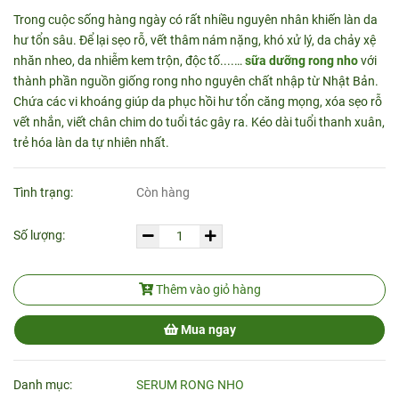
Trong cuộc sống hàng ngày có rất nhiều nguyên nhân khiến làn da
hư tổn sâu. Để lại sẹo rỗ, vết thâm nám nặng, khó xử lý, da chảy xệ
nhăn nheo, da nhiễm kem trộn, độc tố....…
sữa dưỡng rong nho
với
thành phần nguồn giống rong nho nguyên chất nhập từ Nhật Bản.
Chứa các vi khoáng giúp da phục hồi hư tổn căng mọng, xóa sẹo rỗ
vết nhắn, viết chân chim do tuổi tác gây ra. Kéo dài tuổi thanh xuân,
trẻ hóa làn da tự nhiên nhất.
Tình trạng:
Còn hàng
Số lượng:
Thêm vào giỏ hàng
Mua ngay
Danh mục:
SERUM RONG NHO