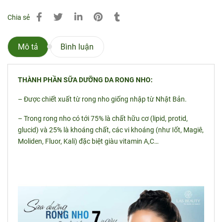
Chia sẻ
Mô tả
Bình luận
THÀNH PHẦN SỮA DƯỠNG DA RONG NHO:
– Được chiết xuất từ rong nho giống nhập từ Nhật Bản.
– Trong rong nho có tới 75% là chất hữu cơ (lipid, protid,
glucid) và 25% là khoáng chất, các vi khoáng (như Iốt, Magiê,
Moliden, Fluor, Kali) đặc biệt giàu vitamin A,C…