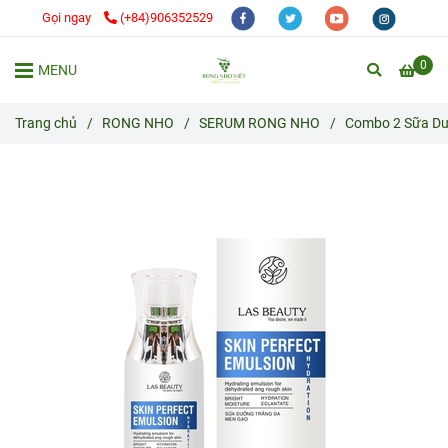
Gọi ngay
(+84)906352529
0
MENU
Trang chủ
/
RONG NHO
/
SERUM RONG NHO
/
Combo 2 Sữa Dư