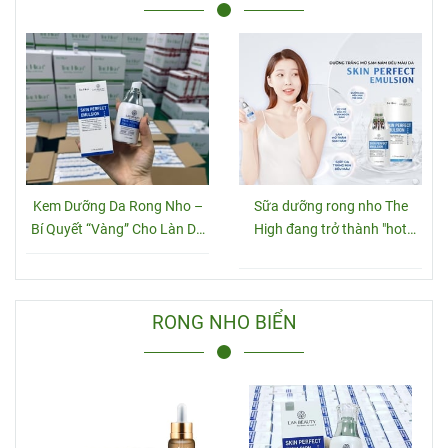
Kem Dưỡng Da Rong Nho –
Sữa dưỡng rong nho The
Bí Quyết “Vàng” Cho Làn Da
High đang trở thành "hot
Căng Mịn Từ Thiên Nhiên
trend"
RONG NHO BIỂN