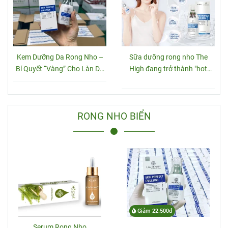
Kem Dưỡng Da Rong Nho –
Sữa dưỡng rong nho The
Bí Quyết “Vàng” Cho Làn Da
High đang trở thành "hot
Căng Mịn Từ Thiên Nhiên
trend"
RONG NHO BIỂN
Giảm 22.500đ
Serum Rong Nho