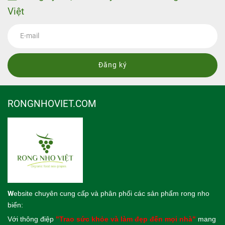
Việt
Đăng ký
RONGNHOVIET.COM
W
ebsite
chuyên cung cấp và phân phối các sản phẩm rong nho
biển:
Với thông điệp
"Trao sức khỏe và làm đẹp đến mọi nhà"
mang