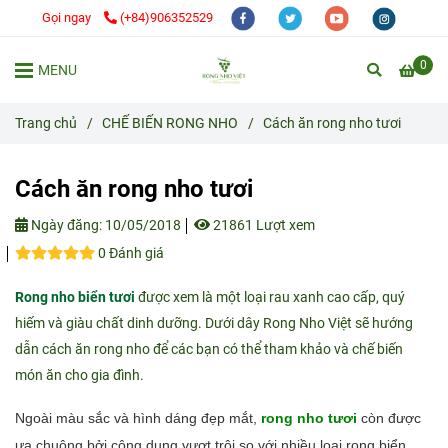
Gọi ngay
(+84)906352529
0
MENU
Trang chủ
/
CHẾ BIẾN RONG NHO
/
Cách ăn rong nho tươi
Cách ăn rong nho tươi
Ngày đăng:
10/05/2018
21861 Lượt xem
0 Đánh giá
Rong nho biển tươi
được xem là một loại rau xanh cao cấp, quý
hiếm và giàu chất dinh dưỡng. Dưới dây Rong Nho Việt sẽ hướng
dẫn cách ăn rong nho để các bạn có thể tham khảo và chế biến
món ăn cho gia đình.
Ngoài màu sắc và hình dáng đẹp mắt,
rong nho tươi
còn được
ưa chuộng bởi công dụng vượt trội so với nhiều loại rong biển