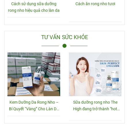
Cách sử dụng sữa dưỡng
Cách ăn rong nho tươi
rong nho hiệu quả cho làn da
TƯ VẤN SỨC KHỎE
Kem Dưỡng Da Rong Nho –
Sữa dưỡng rong nho The
Bí Quyết “Vàng” Cho Làn Da
High đang trở thành "hot
Căng Mịn Từ Thiên Nhiên
trend"