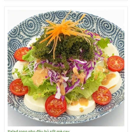
Salad rong nho đậu hủ sốt mè cay