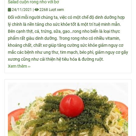
Salad cuộn rong nho với bơ
24/11/2021
|
2268 Lượt xem
Đối với mỗi người chúng ta, việc có một chế độ dinh dưỡng hợp
lý chính là nền tảng cho sức khỏe tốt & một trí tuệ minh mẫn.
Bên cạnh thịt, cá, trứng, sữa, gạo…rong nho biển là loại thực
phẩm rất giàu dinh dưỡng. Trong rong nho có nhiều vitamin,
khoáng chất, chất xơ giúp tăng cường sức khỏe giảm nguy cơ
mắc các bệnh như ung thư, tim mạch, béo phì, giảm nguy cơ gãy
xương cũng như cải thiện hệ tiêu hóa & đường ruột.
Xem thêm ››