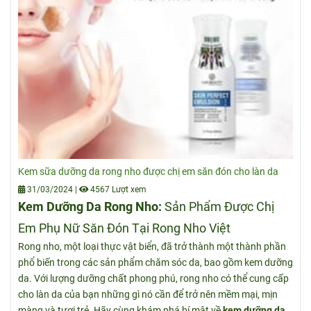
Kem sữa dưỡng da rong nho được chị em săn đón cho làn da
31/03/2024
|
4567 Lượt xem
Kem Dưỡng Da Rong Nho:
Sản Phẩm Được Chị
Em Phụ Nữ Săn Đón Tại Rong Nho Việt
Rong nho, một loại thực vật biển, đã trở thành một thành phần
phổ biến trong các sản phẩm chăm sóc da, bao gồm kem dưỡng
da. Với lượng dưỡng chất phong phú, rong nho có thể cung cấp
cho làn da của bạn những gì nó cần để trở nên mềm mại, mịn
màng và tươi trẻ. Hãy cùng khám phá bí mật về
kem dưỡng da