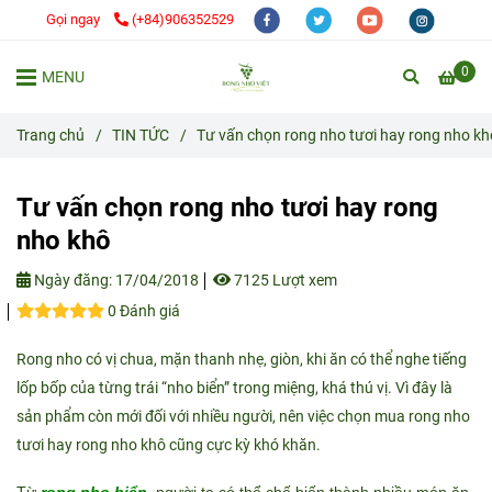
Gọi ngay
(+84)906352529
0
MENU
Trang chủ
/
TIN TỨC
/
Tư vấn chọn rong nho tươi hay rong nho kh
Tư vấn chọn rong nho tươi hay rong
nho khô
Ngày đăng:
17/04/2018
7125 Lượt xem
0 Đánh giá
Rong nho có vị chua, mặn thanh nhẹ, giòn, khi ăn có thể nghe tiếng
lốp bốp của từng trái “nho biển” trong miệng, khá thú vị. Vì đây là
sản phẩm còn mới đối với nhiều người, nên việc chọn mua rong nho
tươi hay rong nho khô cũng cực kỳ khó khăn.