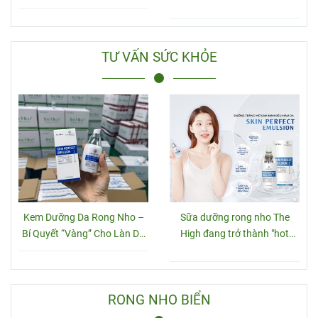
TƯ VẤN SỨC KHỎE
Kem Dưỡng Da Rong Nho –
Sữa dưỡng rong nho The
Bí Quyết “Vàng” Cho Làn Da
High đang trở thành "hot
Căng Mịn Từ Thiên Nhiên
trend"
RONG NHO BIỂN