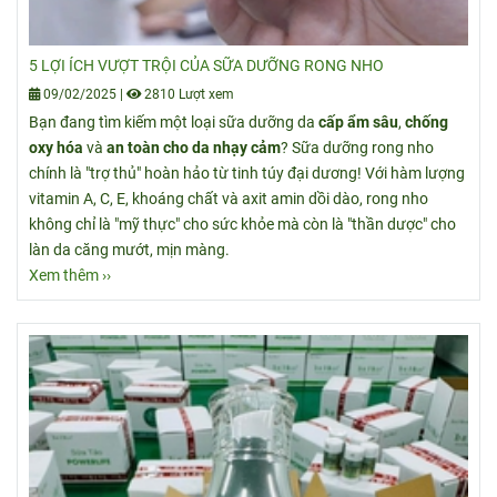
5 LỢI ÍCH VƯỢT TRỘI CỦA SỮA DƯỠNG RONG NHO
09/02/2025
|
2810 Lượt xem
Bạn đang tìm kiếm một loại sữa dưỡng da
cấp ẩm sâu
,
chống
oxy hóa
và
an toàn cho da nhạy cảm
? Sữa dưỡng rong nho
chính là "trợ thủ" hoàn hảo từ tinh túy đại dương! Với hàm lượng
vitamin A, C, E, khoáng chất và axit amin dồi dào, rong nho
không chỉ là "mỹ thực" cho sức khỏe mà còn là "thần dược" cho
làn da căng mướt, mịn màng.
Xem thêm ››