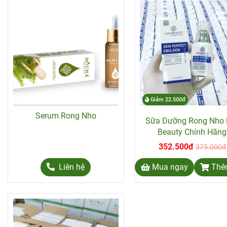
Giảm 22.500đ
Serum Rong Nho
Sữa Dưỡng Rong Nho 
Beauty Chính Hãng
352.500đ
375.000đ
Liên hệ
Mua ngay
Thê