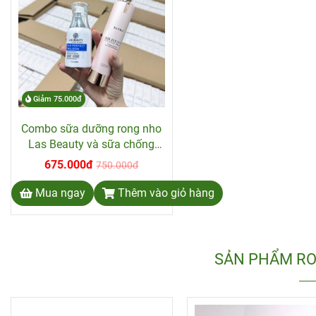
Giảm 75.000đ
Combo sữa dưỡng rong nho
Las Beauty và sữa chống
nắng The High chính hãng.
675.000đ
750.000đ
Mua ngay
Thêm vào giỏ hàng
SẢN PHẨM RO