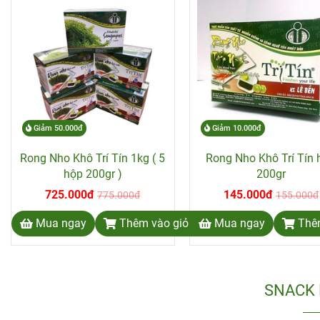
Giảm 50.000đ
Giảm 10.000đ
Rong Nho Khô Trí Tín 1kg ( 5
Rong Nho Khô Trí Tín 
hộp 200gr )
200gr
725.000đ
145.000đ
775.000đ
155.000đ
Mua ngay
Thêm vào giỏ hàng
Mua ngay
Thê
SNACK 