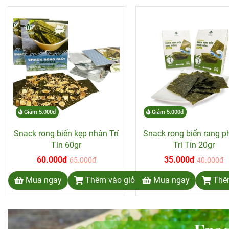
Giảm 5.000đ
Giảm 5.000đ
Snack rong biển kẹp nhân Trí
Snack rong biển rang 
Tín 60gr
Trí Tín 20gr
60.000đ
35.000đ
65.000đ
40.000đ
Mua ngay
Thêm vào giỏ hàng
Mua ngay
Thê