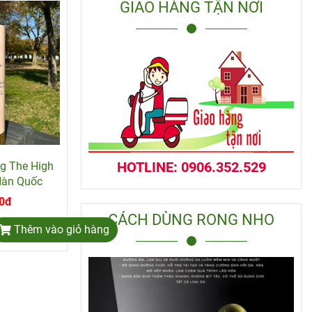
GIAO HÀNG TẬN NƠI
HOTLINE: 0906.352.529
g The High
Hàn Quốc
0đ
CÁCH DÙNG RONG NHO
Thêm vào giỏ hàng