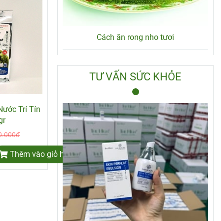
Cách ăn rong nho tươi
TƯ VẤN SỨC KHỎE
ước Trí Tín
gr
0.000đ
Thêm vào giỏ hàng