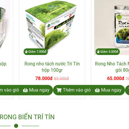
Giảm 7.000đ
Giảm 5.000đ
hộp
Rong nho tách nước Trí Tín
Rong Nho Tách N
hộp 100gr
gói 80
78.000đ
65.000đ
85.000đ
7
m vào giỏ hàng
Mua ngay
Thêm vào giỏ hàng
Mua ngay
RONG BIỂN TRÍ TÍN