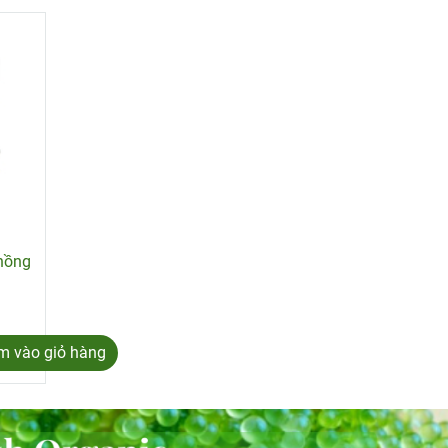
phồng
m vào giỏ hàng