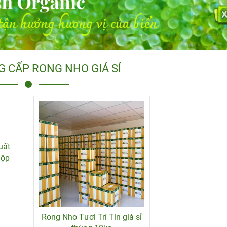
G CẤP RONG NHO GIÁ SỈ
uất
Rong Nho Tươi Trí Tín giá sỉ