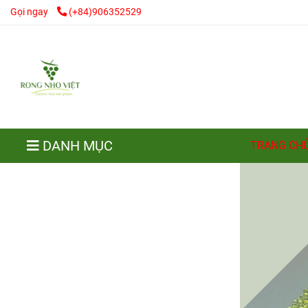
Gọi ngay
(+84)906352529
DANH MỤC
TRANG CH